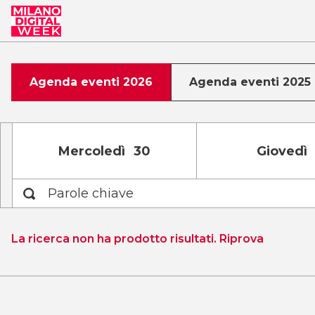
Agenda eventi 2026
Agenda eventi 2025
Mer
coledì
30
Gio
vedì
Tipologia
La ricerca non ha prodotto risultati. Riprova
Digitali
In presenza
Target