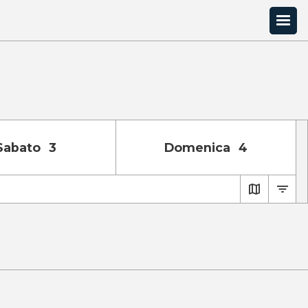
Sab
ato
3
Dom
enica
4