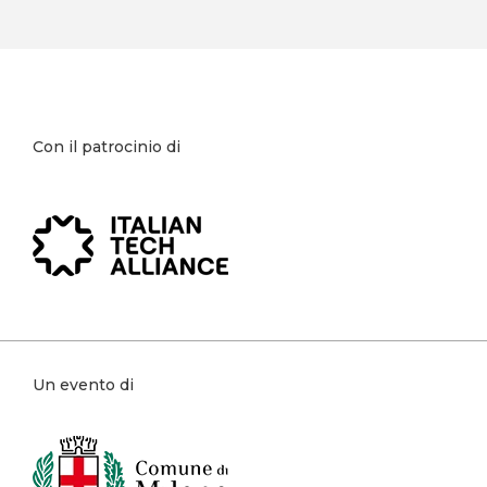
Cittadini
Imprese
Track tematici
Digitale per le imprese
Formazione - Lavoro
Con il patrocinio di
Knowledge Hub
Cefriel
Le Village by CA Milano
Libreria Egea
STEP FuturAbility District
Un evento di