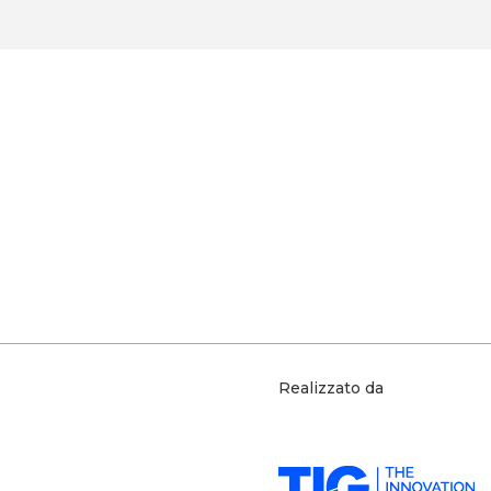
Cittadinanza digitale
Tecnologie
Smart city
Cultu
MEET | Digital Culture Center
Negozio della conosce
Realizzato da