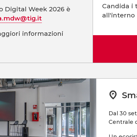
Candida i t
no Digital Week 2026 è
all'interno
a.mdw@tig.it
ggiori informazioni
Sma
Dal 30 se
Centrale d
Un ecosis