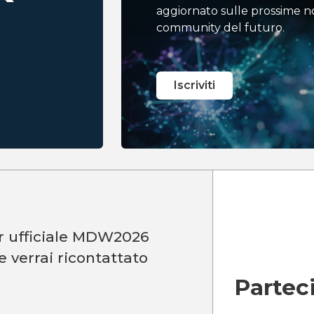
aggiornato sulle prossime no
community del futuro.
Iscriviti
or ufficiale MDW2026
e verrai ricontattato
Partec