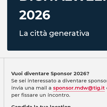
2026
La città generativa
Vuoi diventare Sponsor 2026?
Se sei interessato a diventare spons
invia una mail a
sponsor.mdw@tig.it
per fissare un incontro.
Candida la tua location