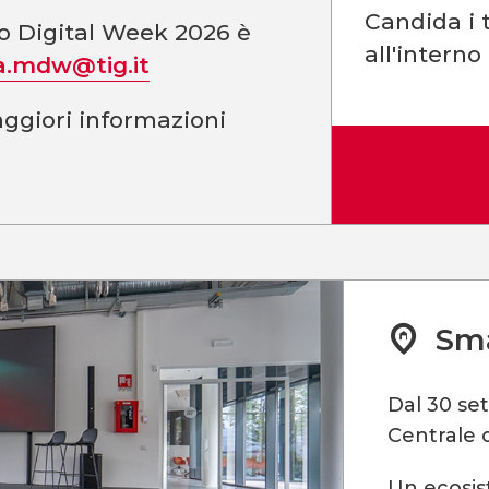
Candida i t
no Digital Week 2026 è
all'interno
a.mdw@tig.it
ggiori informazioni
Sma
Dal 30 se
Centrale d
Un ecosis