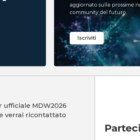
aggiornato sulle prossime no
community del futuro.
Iscriviti
or ufficiale MDW2026
e verrai ricontattato
Partec