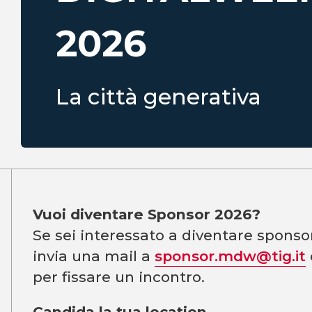
2026
La città generativa
Vuoi diventare Sponsor 2026?
Se sei interessato a diventare spons
invia una mail a
sponsor.mdw@tig.it
per fissare un incontro.
Candida la tua location